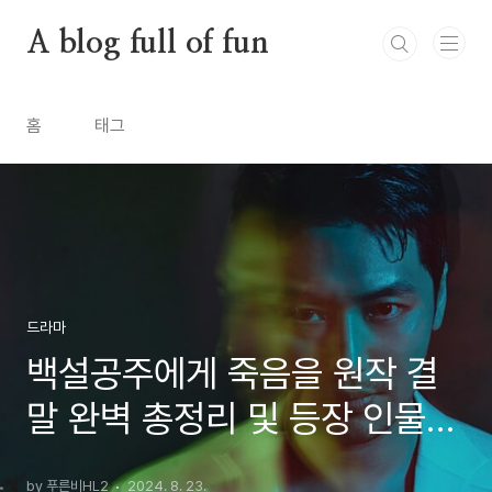
본문 바로가기
A blog full of fun
홈
태그
드라마
백설공주에게 죽음을 원작 결
말 완벽 총정리 및 등장 인물
관계도
by 푸른비HL2
2024. 8. 23.