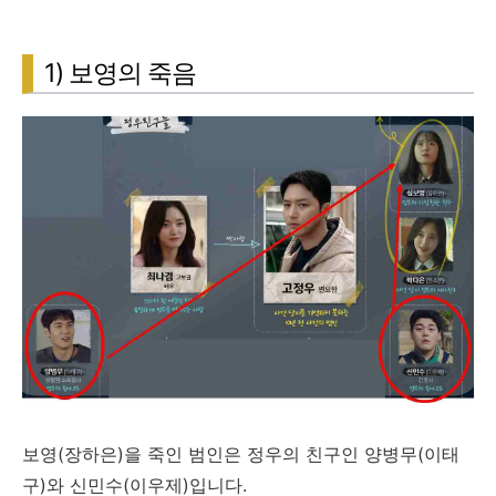
1) 보영의 죽음
보영(장하은)을 죽인 범인은 정우의 친구인 양병무(이태
구)와 신민수(이우제)입니다.