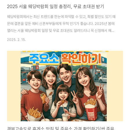
2025 서울 웨딩박람회 일정 총정리, 무료 초대권 받기
웨딩박람회에서는 최신 트렌드를 한눈에 파악할 수 있고, 특별 할인도 있기 때
문에 결혼을 앞둔 예비 신혼부부들에게 무척 인기가 좋습니다. 2025년 봄에
열리는 서울 웨딩박람회 일정 및 무료 초대권도 알려드리니 꼭 신청해서 혜택
을 받으시길 바랍니다. 아래 표에 날짜별로 결혼박람회 정리드리니 편하게 확
2025. 2. 15.
인하실 수 있습니다. 날짜웨딩박람회(웨딩페어)장소2.15 ~ 16서울 웨딩드레
스 페어학여울역 SETEC서울 웨딩홀 박람회학여울역 SETEC신세계백화점
본점 웨딩박람회신세계백화점 본점제이웨딩 혼수박람회SC컨벤션센터노원
롯데백화점 웨딩박람회롯데백화점 노원점팜투어 신혼여행 박람회학동역 건설
회관빌딩아이니웨딩 서울웨딩쇼코엑스 마곡2.22~23하우투 웨딩페어선릉역
호텔뉴브서울 세텍 웨딩박람회학여울역 SETEC서울 세텍 웨..
경부고속도로 휴게소 맛집 및 주유소 가격 확인하기(싼 주유소 알아보기)