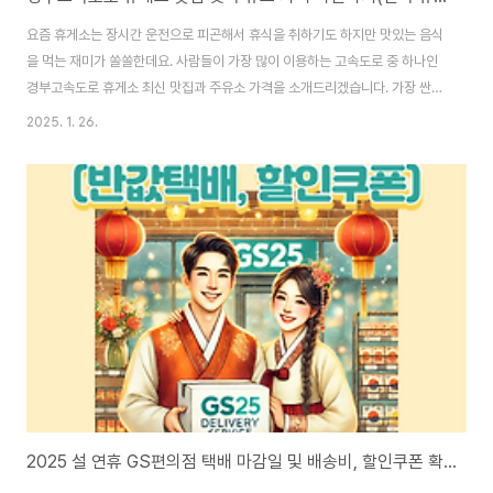
요즘 휴게소는 장시간 운전으로 피곤해서 휴식을 취하기도 하지만 맛있는 음식
을 먹는 재미가 쏠쏠한데요. 사람들이 가장 많이 이용하는 고속도로 중 하나인
경부고속도로 휴게소 최신 맛집과 주유소 가격을 소개드리겠습니다. 가장 싼
주유소와 비싼 주유소도 정리하였으니 꼭 확인하고 기름값을 절약하시길 바랍
2025. 1. 26.
니다. 1. 경부고속도로 휴게소 맛집 1) 서울에서 부산 방면(하행) 서울에서 부
산으로 가는 경부고속도로 휴게소의 대표 음식은 다음과 같습니다. 기흥 휴게
소 - 향천우동안성 휴게소 - 곤지암소머리국밥망향 휴게소 - 명품닭개장천안
휴게소 - 김치철판볶음밥옥산 휴게소 - 순두부청국장죽암 휴게소 - 왕갈비탕
옥천 휴게소 - 삼겹살정식황간 휴게소 - 올갱이국밥추풍령 휴게소 - 지례흑돼
지 고추장석쇠불고기김천 휴게소 - 수제..
2025 설 연휴 GS편의점 택배 마감일 및 배송비, 할인쿠폰 확인하기