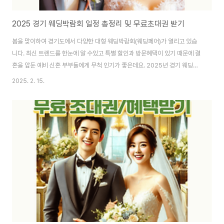
2025 경기 웨딩박람회 일정 총정리 및 무료초대권 받기
봄을 맞이하여 경기도에서 다양한 대형 웨딩박람회(웨딩페어)가 열리고 있습
니다. 최신 트렌드를 한눈에 알 수있고 특별 할인과 방문혜택이 있기 때문에 결
혼을 앞둔 예비 신혼 부부들에게 무척 인기가 좋은데요. 2025년 경기 웨딩박
람회 일정 및 무료 초대권 방법도 알려드리니 꼭 신청해서 받으시길 바랍니
2025. 2. 15.
다. 날짜별로 아래와 같이 정리드리니 빠르게 확인하실 수 있습니다. 날짜웨딩
박람회(웨딩페어)장소2.15~16수원 컨벤션센터 초대형 웨딩박람회수원컨벤
션센터수원 갤러리아 광교 대형 웨딩박람회갤러리아백화점 광교점수원 메쎄
대형 웨딩박람회수원메쎄수원웨딩박람회타임빌라스 수원점하남 웨딩크라우
드 초대형 웨딩박람회삼성스토어 신세계하남분당 AK플라자 웨딩박람회AK플
라자 분당안양 더셜리 웨딩박람회롯데백화점 평촌점광명 위드유 웨딩박..