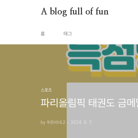
본문 바로가기
A blog full of fun
홈
태그
스포츠
파리올림픽 태권도 금메달
by 푸른비HL2
2024. 8. 7.