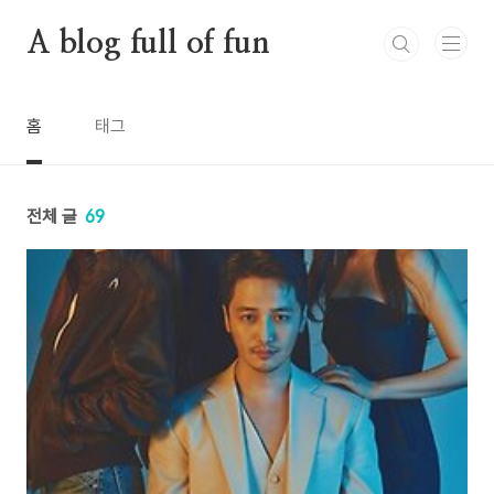
본문 바로가기
A blog full of fun
홈
태그
전체 글
69