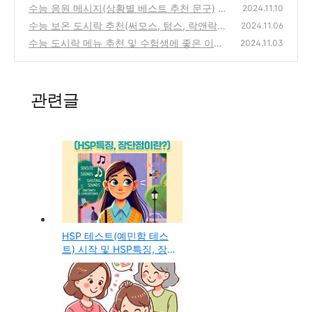
장단점 확인하기
수능 응원 메시지(상황별 베스트 추천 문구)
(1)
2024.11.10
수능 보온 도시락 추천(써모스, 텀스, 락앤락
(1)
2024.11.06
등 최저가)
수능 도시락 메뉴 추천 및 수험생에 좋은 이유
(0)
2024.11.03
(1)
관련글
HSP 테스트(예민함 테스
트) 시작 및 HSP특징, 장
단점 확인하기