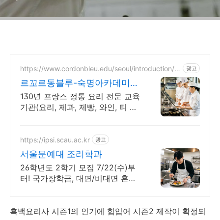
https://www.cordonbleu.edu/seoul/introduction/k
광고
o
르꼬르동블루-숙명아카데미
2026년 4학기 신입생모집
130년 프랑스 정통 요리 전문 교육
기관(요리, 제과, 제빵, 와인, 티 과
정)
https://ipsi.scau.ac.kr
광고
서울문예대 조리학과
26학년도 2학기 모집 7/22(수)부
터! 국가장학금, 대면/비대면 혼합
교육 각종 국내외 요리경연대회 수
상
흑백요리사 시즌1의 인기에 힘입어 시즌2 제작이 확정되