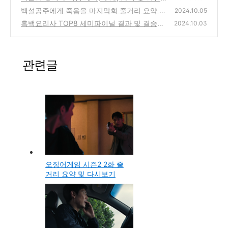
평점 총정리(비아 톨레도 파스타바)
백설공주에게 죽음을 마지막회 줄거리 요약 및
(24)
2024.10.05
무료 다시보기
흑백요리사 TOP8 세미파이널 결과 및 결승전
(3)
2024.10.03
진출 셰프(인생을 요리하라)
(11)
관련글
오징어게임 시즌2 2화 줄
거리 요약 및 다시보기