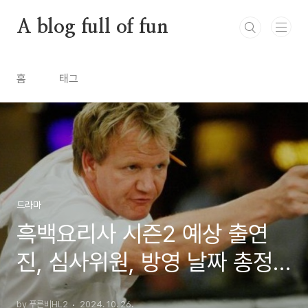
본문 바로가기
A blog full of fun
홈
태그
드라마
흑백요리사 시즌2 예상 출연
진, 심사위원, 방영 날짜 총정
리
by 푸른비HL2
2024. 10. 26.