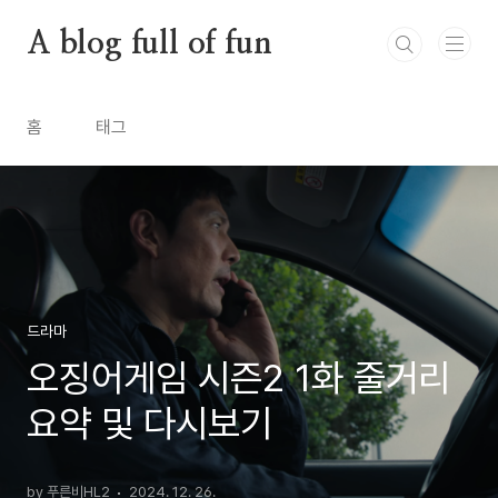
본문 바로가기
A blog full of fun
홈
태그
드라마
오징어게임 시즌2 1화 줄거리
요약 및 다시보기
by 푸른비HL2
2024. 12. 26.