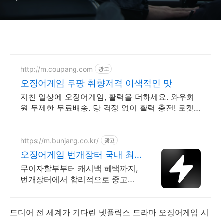
http://m.coupang.com
광고
오징어게임 쿠팡 취향저격 이색적인 맛
지친 일상에 오징어게임, 활력을 더하세요. 와우회
원 무제한 무료배송. 당 걱정 없이 활력 충전! 로켓
배송으로 오늘주문 내일도착.
https://m.bunjang.co.kr/
광고
오징어게임 번개장터 국내 최
대 브랜드 중고거래
무이자할부부터 캐시백 혜택까지,
번개장터에서 합리적으로 중고거
래 하세요 전국 각지에서 올라오는
전국구 최다 상품 매일 10만 개 이
상의 신규 상품 업로드
드디어 전 세계가 기다린 넷플릭스 드라마 오징어게임 시