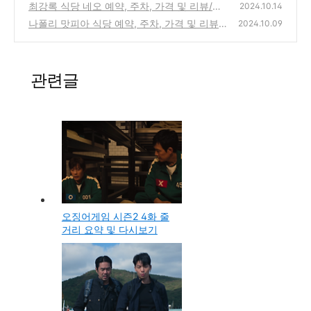
영 날짜 총정리
최강록 식당 네오 예약, 주차, 가격 및 리뷰/평
(1)
2024.10.14
점 총정리(식당 네오)
나폴리 맛피아 식당 예약, 주차, 가격 및 리뷰/
(4)
2024.10.09
평점 총정리(비아 톨레도 파스타바)
(24)
관련글
오징어게임 시즌2 4화 줄
거리 요약 및 다시보기