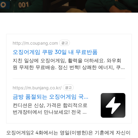
http://m.coupang.com
광고
오징어게임 쿠팡 30일 내 무료반품
지친 일상에 오징어게임, 활력을 더하세요. 와우회
원 무제한 무료배송. 정신 번쩍! 상쾌한 에너지, 쿠
팡에서 빠르고 편리하게 만나보세요.
https://m.bunjang.co.kr/
광고
금방 품절되는 오징어게임 국
내 최대 브랜드 중고거래
컨디션은 신상, 가격은 합리적으로
번개장터에서 만나보세요! 전국 각
지에서 올라오는 전국구 최다 상품
매일 10만 개 이상의 신규 상품 업
로드
오징어게임2 4화에서는 영일(이병헌)은 기훈에게 자신이