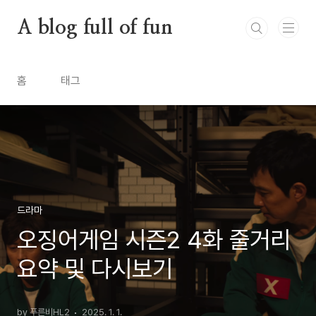
본문 바로가기
A blog full of fun
홈
태그
드라마
오징어게임 시즌2 4화 줄거리
요약 및 다시보기
by 푸른비HL2
2025. 1. 1.