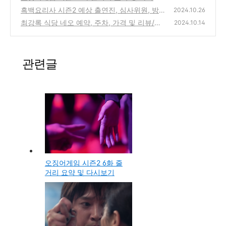
기
흑백요리사 시즌2 예상 출연진, 심사위원, 방
(1)
2024.10.26
영 날짜 총정리
최강록 식당 네오 예약, 주차, 가격 및 리뷰/평
(1)
2024.10.14
점 총정리(식당 네오)
(4)
관련글
오징어게임 시즌2 6화 줄
거리 요약 및 다시보기