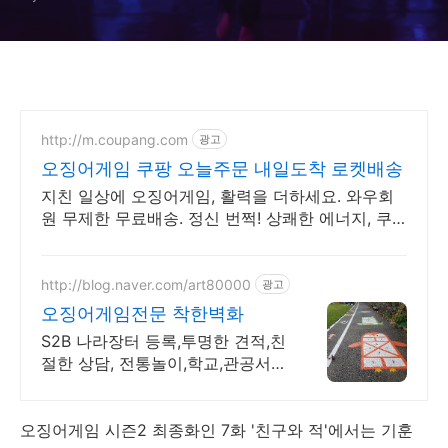
http://m.coupang.com
광고
오징어게임 쿠팡 오늘주문 내일도착 로켓배송
지친 일상에 오징어게임, 활력을 더하세요. 와우회
원 무제한 무료배송. 정신 번쩍! 상쾌한 에너지, 쿠
팡에서 빠르고 편리하게 만나보세요.
http://blog.naver.com/art80000
광고
오징어게임전문 착한벽화
S2B 나라장터 등록,투명한 견적,친
절한 상담, 전통놀이,학교,관공서,
초등학교
오징어게임 시즌2 최종화인 7화 '친구와 적'에서는 기훈